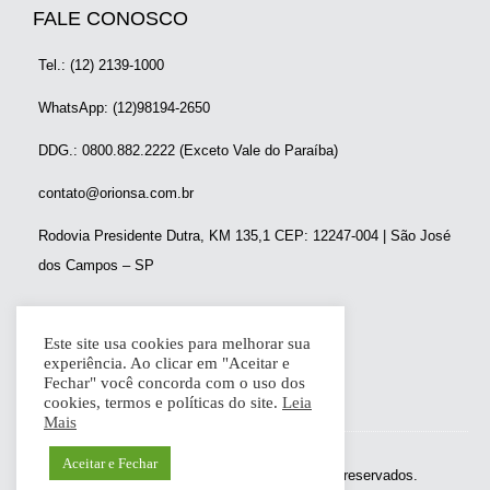
FALE CONOSCO
Tel.: (12) 2139-1000
WhatsApp: (12)98194-2650
DDG.: 0800.882.2222 (Exceto Vale do Paraíba)
contato@orionsa.com.br
Rodovia Presidente Dutra, KM 135,1 CEP: 12247-004 | São José
dos Campos – SP
REDES SOCIAIS
Este site usa cookies para melhorar sua
experiência. Ao clicar em "Aceitar e
Fechar" você concorda com o uso dos
cookies, termos e políticas do site.
Leia
Mais
Aceitar e Fechar
Copyright © 2025 Orion. Todos os direitos reservados.