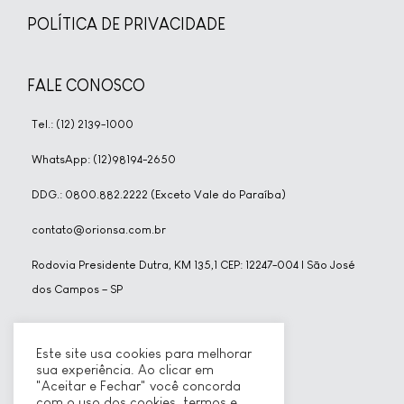
POLÍTICA DE PRIVACIDADE
FALE CONOSCO
Tel.: (12) 2139-1000
WhatsApp: (12)98194-2650
DDG.: 0800.882.2222 (Exceto Vale do Paraíba)
contato@orionsa.com.br
Rodovia Presidente Dutra, KM 135,1 CEP: 12247-004 | São José
dos Campos – SP
REDES SOCIAIS
Este site usa cookies para melhorar
sua experiência. Ao clicar em
"Aceitar e Fechar" você concorda
com o uso dos cookies, termos e